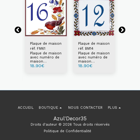
Plaque de maison
Plaque de maison
Plaque 
réf. FM61
réf. BM14
réf. BM1
Plaque de maison
Plaque de maison
Plaque 
 porte
avec numéro de
avec numéro de
avec n
maison
maison
maison
 porte
18.90
€
18.90
€
18.90
personnalisable
personnalisable
personn
éro de
au choix
au choix
choix
isé au
ACCUEIL
BOUTIQUE
NOUS CONTACTER
PLUS
Azul'Decor35
Droits d'auteur © 2026 Tous droits réservés
Politique de Confidentialité