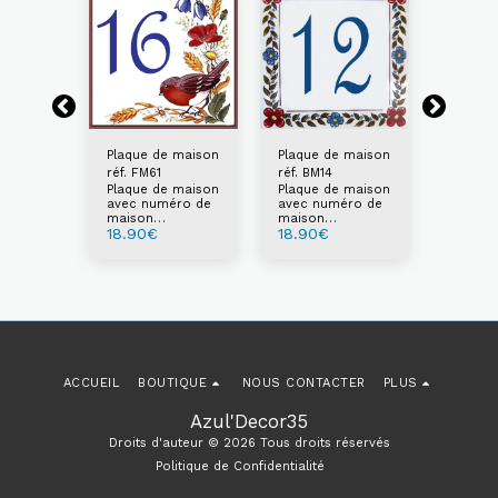
Plaque de maison
Plaque de maison
Plaque 
réf. FM61
réf. BM14
BM21
Plaque de maison
Plaque de maison
Plaque 
rue réf.
avec numéro de
avec numéro de
avec n
maison
maison
maison
 rue
18.90
€
18.90
€
18.90
personnalisable
personnalisable
personn
éro de
au choix
au choix
au choi
isable
ACCUEIL
BOUTIQUE
NOUS CONTACTER
PLUS
Azul'Decor35
Droits d'auteur © 2026 Tous droits réservés
Politique de Confidentialité