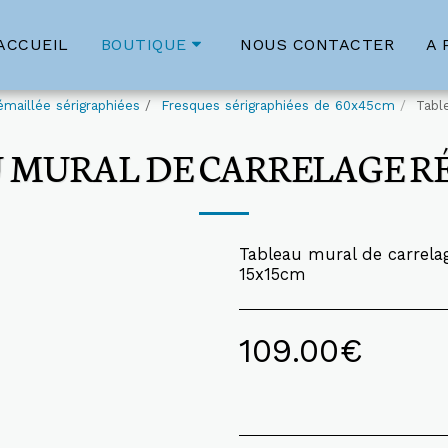
ACCUEIL
NOUS CONTACTER
A 
BOUTIQUE
maillée sérigraphiées
Fresques sérigraphiées de 60x45cm
Tabl
 MURAL DE CARRELAGE RÉF
Tableau mural de carrela
15x15cm
109.00
€