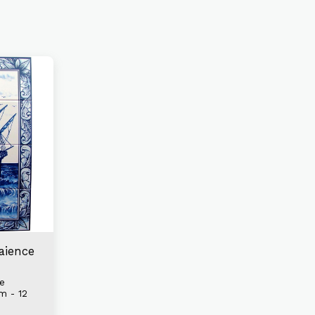
aience
ce
m - 12