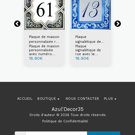
Plaque de maison
Plaque
Plaque
personnalisée réf.
signalétique de
signalé
Plaque de maison
Plaque
Plaque
BM1
rue réf. BM2
maison 
personnalisée
signalétique de
signalé
ue de
avec numéro
rue avec le
maison 
f. BM3
18.90
€
18.90
€
18.90
et/ou texte
numéro et/ou le
numéro 
ue de
texte de votre
texte d
ec le
choix
choix
/ou le
otre
ACCUEIL
BOUTIQUE
NOUS CONTACTER
PLUS
Azul'Decor35
Droits d'auteur © 2026 Tous droits réservés
Politique de Confidentialité