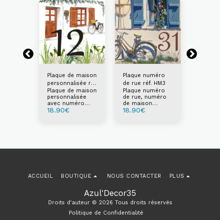
Plaque de maison
Plaque numéro
Plaque
personnalisée réf.
de rue réf. HM3
réf. HM
Plaque de maison
Plaque numéro
Plaque
FM7
 maison
personnalisée
de rue, numéro
avec n
avec numéro
de maison
maison
 maison
18.90
€
18.90
€
18.90
et/ou texte
personnalisé au
personn
éro de
choix
au choi
isable
ACCUEIL
BOUTIQUE
NOUS CONTACTER
PLUS
Azul'Decor35
Droits d'auteur © 2026 Tous droits réservés
Politique de Confidentialité