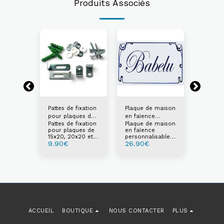
Produits Associés
Pattes de fixation
Plaque de maison
Plaque
pour plaques de
en faïence
avec te
Pattes de fixation
Plaque de maison
Plaque
15x20, 20x20 et
personnalisable
personn
 maison
pour plaques de
en faïence
avec te
20x30 cm
réf. PS1
PS3
e
15x20, 20x20 et
personnalisable.
personn
 maison
se ref.
9.90
€
26.90
€
26.90
20x30 cm
Texte et numéro
choix
e
de rue au choix
isé au
ACCUEIL
BOUTIQUE
NOUS CONTACTER
PLUS