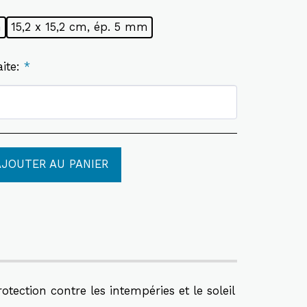
m
15,2 x 15,2 cm, ép. 5 mm
aite:
*
AJOUTER AU PANIER
ection contre les intempéries et le soleil