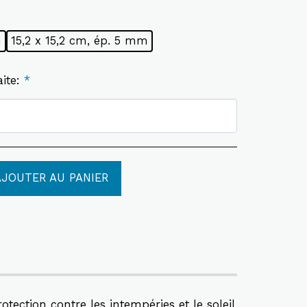
m
15,2 x 15,2 cm, ép. 5 mm
aite:
*
AJOUTER AU PANIER
ection contre les intempéries et le soleil