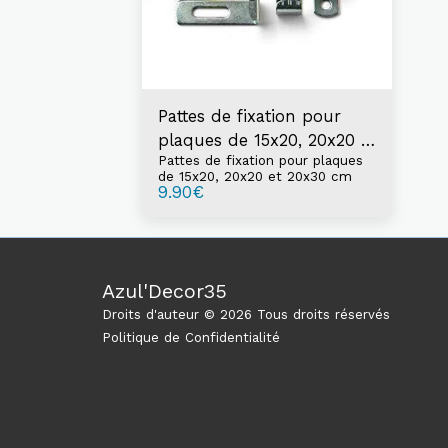
Pattes de fixation pour
plaques de 15x20, 20x20 et
Pattes de fixation pour plaques
20x30 cm
de 15x20, 20x20 et 20x30 cm
9.90
€
Azul'Decor35
Droits d'auteur © 2026 Tous droits réservés
Politique de Confidentialité