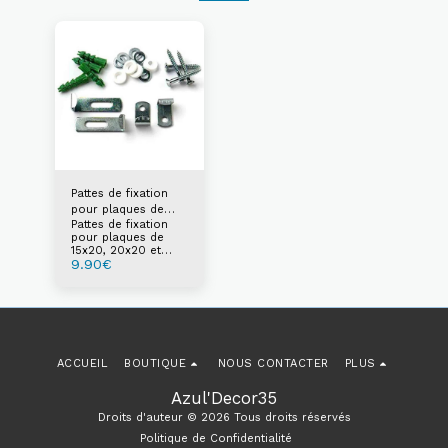
Pattes de fixation
pour plaques de
Pattes de fixation
15x20, 20x20 et
pour plaques de
20x30 cm
15x20, 20x20 et
9.90
€
20x30 cm
ACCUEIL
BOUTIQUE
NOUS CONTACTER
PLUS
Azul'Decor35
Droits d'auteur © 2026 Tous droits réservés
Politique de Confidentialité