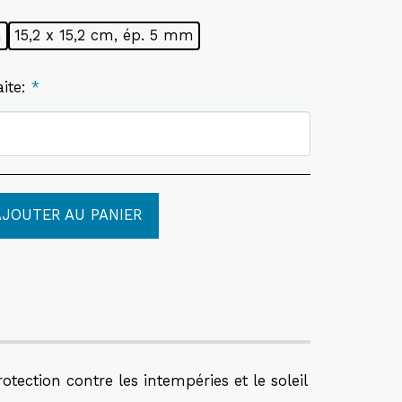
m
15,2 x 15,2 cm, ép. 5 mm
aite:
*
AJOUTER AU PANIER
ection contre les intempéries et le soleil