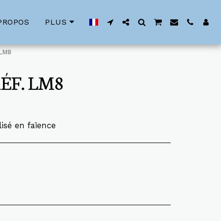
PROPOS
PLUS
 LM8
ÉF. LM8
sé en faïence