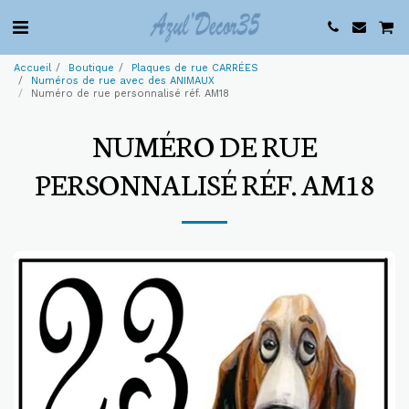
Accueil
Boutique
Plaques de rue CARRÉES
Numéros de rue avec des ANIMAUX
Numéro de rue personnalisé réf. AM18
NUMÉRO DE RUE
PERSONNALISÉ RÉF. AM18