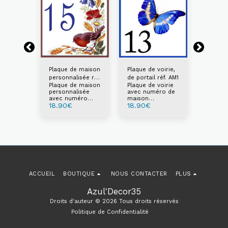
Plaque de maison
Plaque de voirie,
Plaque 
personnalisée réf.
de portail réf. AM1
AM2
Plaque de maison
Plaque de voirie
Plaque 
FM61
rue réf.
personnalisée
avec numéro de
avec n
avec numéro
maison
maison
 rue
18.90
€
18.90
€
18.90
et/ou texte
personnalisable
personn
éro de
au choix
au choi
isable
ACCUEIL
BOUTIQUE
NOUS CONTACTER
PLUS
Azul'Decor35
Droits d'auteur © 2026 Tous droits réservés
Politique de Confidentialité