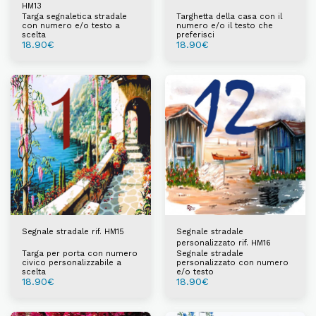
HM13
Targa segnaletica stradale
Targhetta della casa con il
con numero e/o testo a
numero e/o il testo che
scelta
preferisci
18.90
€
18.90
€
Segnale stradale rif. HM15
Segnale stradale
personalizzato rif. HM16
Targa per porta con numero
Segnale stradale
civico personalizzabile a
personalizzato con numero
scelta
e/o testo
18.90
€
18.90
€