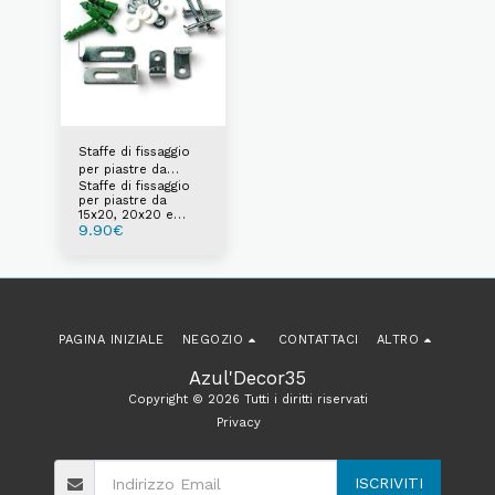
Staffe di fissaggio
per piastre da
Staffe di fissaggio
15x20, 20x20 e
per piastre da
20x30 cm
15x20, 20x20 e
9.90
€
20x30 cm
PAGINA INIZIALE
NEGOZIO
CONTATTACI
ALTRO
Azul'Decor35
Copyright © 2026 Tutti i diritti riservati
Privacy
ISCRIVITI