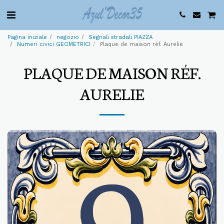
Pagina iniziale
negozio
Segnali stradali PIAZZA
Numeri civici GEOMETRICI
Plaque de maison réf. Aurelie
PLAQUE DE MAISON RÉF.
AURELIE