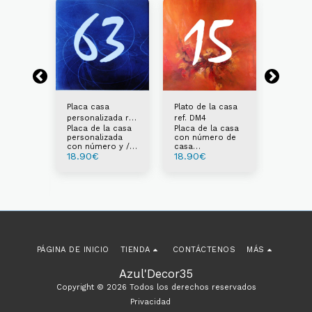
Placa casa
Plato de la casa
Número
personalizada ref.
ref. DM4
persona
Placa de la casa
Placa de la casa
Número
DM3
ref. DM
e casa
personalizada
con número de
de loza
zado
con número y / o
casa
persona
e casa
18.90
€
18.90
€
18.90
texto
personalizable de
su elección
zado
PÁGINA DE INICIO
TIENDA
CONTÁCTENOS
MÁS
Azul'Decor35
Copyright © 2026 Todos los derechos reservados
Privacidad